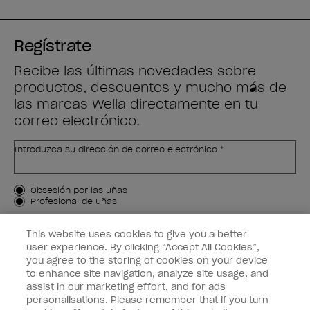
Regístrate
Recibe las últimas novedades sobre
productos, descuentos y mucho más de
las marcas Wella directamente en tu
correo electrónico.
Introduzca su dirección de correo electrónico *
Tipo de cliente
Obsesión por las uñas
Profesional de uñas
APÚNTAME
This website uses cookies to give you a better
user experience. By clicking “Accept All Cookies”,
Customer Information
you agree to the storing of cookies on your device
to enhance site navigation, analyze site usage, and
Connect with OPI
assist in our marketing effort, and for ads
personalisations. Please remember that if you turn