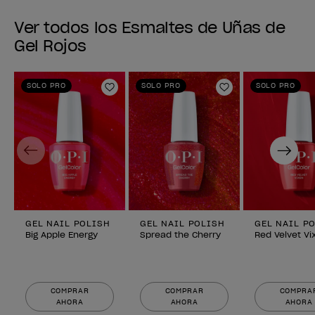
Ver todos los Esmaltes de Uñas de
Gel Rojos
SOLO PRO
SOLO PRO
SOLO PRO
Añadir a la lista de deseos
Añadir a la lis
Previous
Next
GEL NAIL POLISH
GEL NAIL POLISH
GEL NAIL P
Big Apple Energy
Spread the Cherry
Red Velvet Vi
COMPRAR
COMPRAR
COMPRA
AHORA
AHORA
AHORA