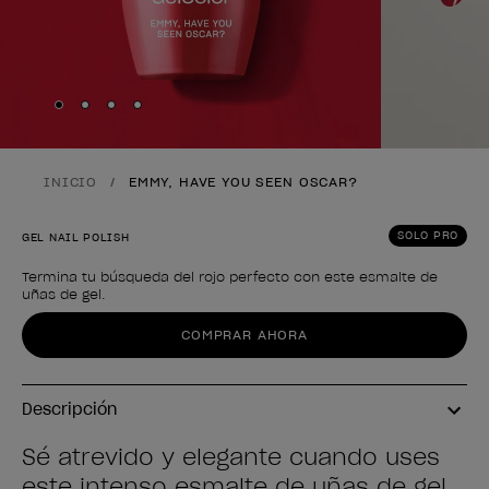
Skip to slide
Skip to slide
Skip to slide
Skip to slide
1
2
3
4
INICIO
EMMY, HAVE YOU SEEN OSCAR?
SOLO PRO
GEL NAIL POLISH
Termina tu búsqueda del rojo perfecto con este esmalte de
uñas de gel.
Forma del producto
COMPRAR AHORA
Descripción
Sé atrevido y elegante cuando uses
este intenso esmalte de uñas de gel