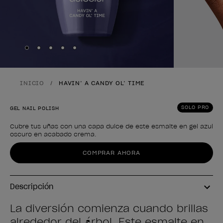
Skip to slide
Skip to slide
Skip to slide
Skip to slide
Skip to slide
1
2
3
4
5
INICIO
HAVIN’ A CANDY OL’ TIME
SOLO PRO
GEL NAIL POLISH
Cubre tus uñas con una capa dulce de este esmalte en gel azul
oscuro en acabado crema.
Forma del producto
COMPRAR AHORA
Descripción
La diversión comienza cuando brillas
alrededor del árbol. Este esmalte en