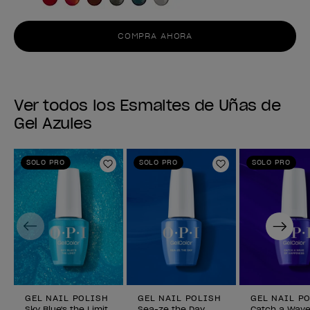
COMPRA AHORA
Ver todos los Esmaltes de Uñas de
Gel Azules
SOLO PRO
SOLO PRO
SOLO PRO
Añadir a la lista de deseos
Añadir a la lis
Previous
Next
GEL NAIL POLISH
GEL NAIL POLISH
GEL NAIL P
Sky Blue's the Limit
Sea-ze the Day
Catch a Wave