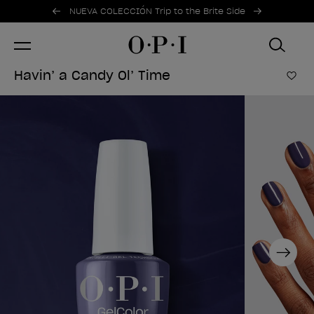
Ofertas promocionales
Item 1 of 2
NUEVA COLECCIÓN Trip to the Brite Side
Havin’ a Candy Ol’ Time
Añad
Next