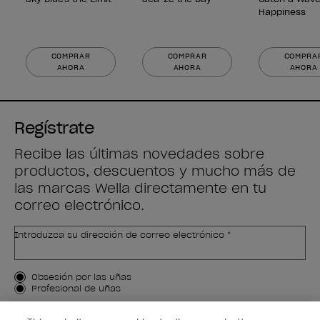
Happiness
COMPRAR
COMPRAR
COMPRA
AHORA
AHORA
AHORA
Regístrate
Recibe las últimas novedades sobre
productos, descuentos y mucho más de
las marcas Wella directamente en tu
correo electrónico.
Introduzca su dirección de correo electrónico *
Tipo de cliente
Obsesión por las uñas
Profesional de uñas
APÚNTAME