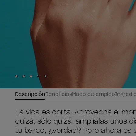
Skip to slide
Skip to slide
Skip to slide
Skip to slide
Skip to slide
1
2
3
4
5
Descripción
Beneficios
Modo de empleo
Ingredi
La vida es corta. Aprovecha el m
quizá, sólo quizá, amplíalas unos 
tu barco, ¿verdad? Pero ahora es 