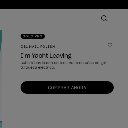
SOLO PRO
GEL NAIL POLISH
Añadir 
I’m Yacht Leaving
Sube a bordo con este esmalte de uñas de gel
turquesa eléctrico.
Forma del producto
COMPRAR AHORA