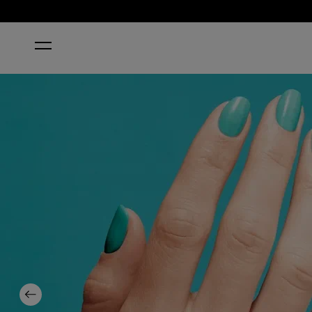
INICIO
I’M YACHT LEAVING
Previous