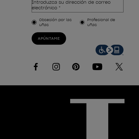
Introduzca su dirección de correo
electrónico *
Tipo de cliente
Obsesión por las
Profesional de
uñas
uñas
APÚNTAME
facebook
instagram
pinterest
youtube
twitter