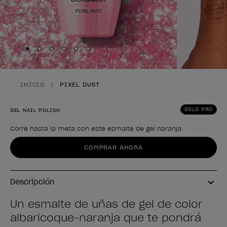
Skip to slide
Skip to slide
Skip to slide
Skip to slide
Skip to slide
1
Skip to slide
2
3
4
5
6
INICIO
PIXEL DUST
SOLO PRO
GEL NAIL POLISH
Corre hasta la meta con este esmalte de gel naranja.
Forma del producto
COMPRAR AHORA
Descripción
Un esmalte de uñas de gel de color
albaricoque-naranja que te pondrá