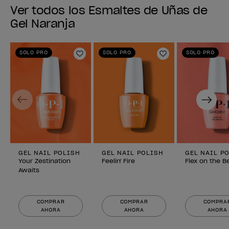
Ver todos los Esmaltes de Uñas de
Gel Naranja
SOLO PRO
SOLO PRO
SOLO PRO
Añadir a la lista de deseos
Añadir a la lis
Previous
Next
GEL NAIL POLISH
GEL NAIL POLISH
GEL NAIL P
Your Zestination
Feelin' Fire
Flex on the 
Awaits
COMPRAR
COMPRAR
COMPRA
AHORA
AHORA
AHORA