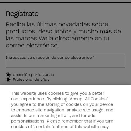
Regístrate
Recibe las últimas novedades sobre
productos, descuentos y mucho más de
las marcas Wella directamente en tu
correo electrónico.
Introduzca su dirección de correo electrónico *
Tipo de cliente
Obsesión por las uñas
Profesional de uñas
APÚNTAME
This website uses cookies to give you a better
user experience. By clicking “Accept All Cookies”,
Customer Information
you agree to the storing of cookies on your device
to enhance site navigation, analyze site usage, and
Connect with OPI
assist in our marketing effort, and for ads
personalisations. Please remember that if you turn
cookies off, certain features of this website may