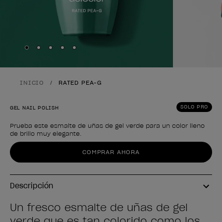
Skip to slide
Skip to slide
Skip to slide
Skip to slide
Skip to slide
1
2
3
4
5
INICIO
RATED PEA-G
SOLO PRO
GEL NAIL POLISH
Prueba este esmalte de uñas de gel verde para un color lleno
de brillo muy elegante.
Forma del producto
COMPRAR AHORA
Descripción
Un fresco esmalte de uñas de gel
verde que es tan colorido como los