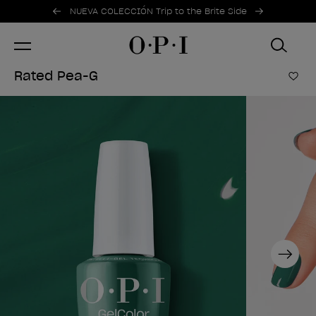
Ofertas promocionales
Item 1 of 2
NUEVA COLECCIÓN Trip to the Brite Side
Rated Pea-G
Añad
Next