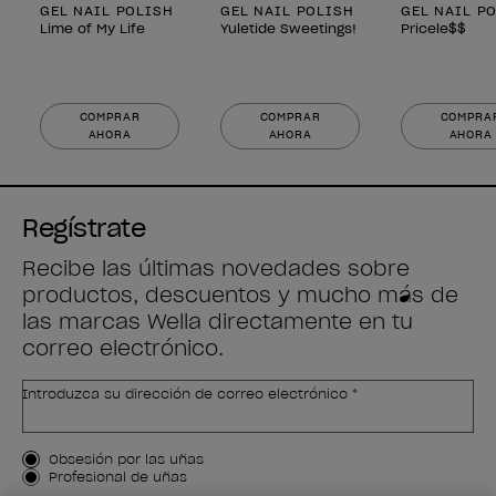
GEL NAIL POLISH
GEL NAIL POLISH
GEL NAIL P
Lime of My Life
Yuletide Sweetings!
Pricele$$
COMPRAR
COMPRAR
COMPRA
AHORA
AHORA
AHORA
Regístrate
Recibe las últimas novedades sobre
productos, descuentos y mucho más de
las marcas Wella directamente en tu
correo electrónico.
Introduzca su dirección de correo electrónico *
Tipo de cliente
Obsesión por las uñas
Profesional de uñas