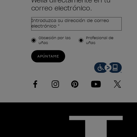
Wella directamente en tu
correo electrónico.
Introduzca su dirección de correo
electrónico *
Tipo de cliente
Obsesión por las
Profesional de
uñas
uñas
APÚNTAME
facebook
instagram
pinterest
youtube
twitter