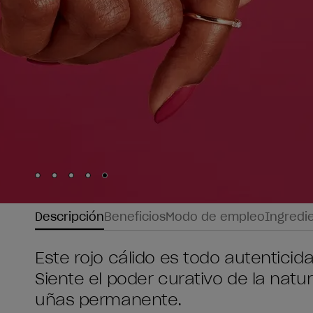
Skip to slide
Skip to slide
Skip to slide
Skip to slide
Skip to slide
1
2
3
4
5
Descripción
Beneficios
Modo de empleo
Ingredi
Este rojo cálido es todo autenticida
Siente el poder curativo de la nat
uñas permanente.