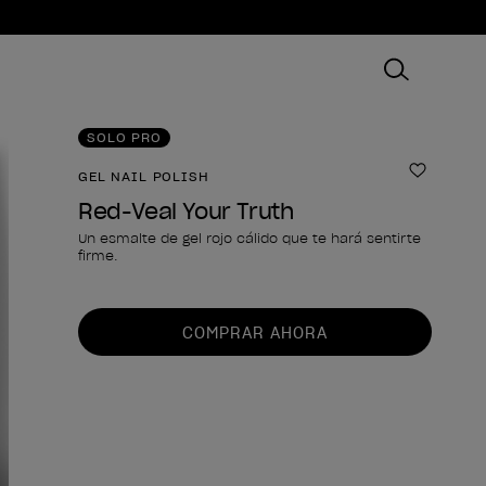
SOLO PRO
GEL NAIL POLISH
Añadir 
Red-Veal Your Truth
Un esmalte de gel rojo cálido que te hará sentirte
firme.
Forma del producto
COMPRAR AHORA