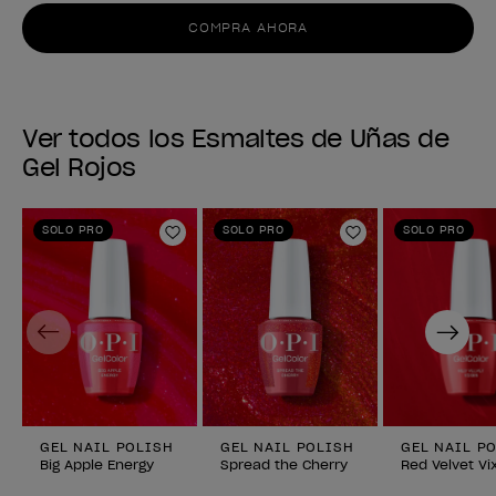
COMPRA AHORA
Ver todos los Esmaltes de Uñas de
Gel Rojos
SOLO PRO
SOLO PRO
SOLO PRO
Añadir a la lista de deseos
Añadir a la lis
Previous
Next
GEL NAIL POLISH
GEL NAIL POLISH
GEL NAIL P
Big Apple Energy
Spread the Cherry
Red Velvet Vi