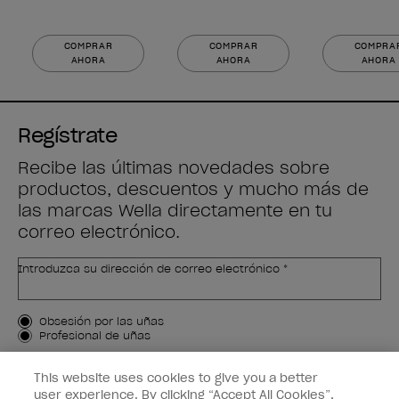
COMPRAR
COMPRAR
COMPRA
AHORA
AHORA
AHORA
Regístrate
Recibe las últimas novedades sobre
productos, descuentos y mucho más de
las marcas Wella directamente en tu
correo electrónico.
Introduzca su dirección de correo electrónico *
Tipo de cliente
Obsesión por las uñas
Profesional de uñas
APÚNTAME
This website uses cookies to give you a better
user experience. By clicking “Accept All Cookies”,