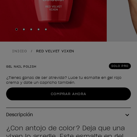
Skip to slide
Skip to slide
Skip to slide
Skip to slide
Skip to slide
1
2
3
4
5
INICIO
RED VELVET VIXEN
SOLO PRO
GEL NAIL POLISH
¿Tienes ganas de ser atrevida? Luce tu esmalte en gel rojo
crema y date un capricho también.
Forma del producto
COMPRAR AHORA
Descripción
¿Con antojo de color? Deja que una
vixen lo arregle. Este esmalte en gel