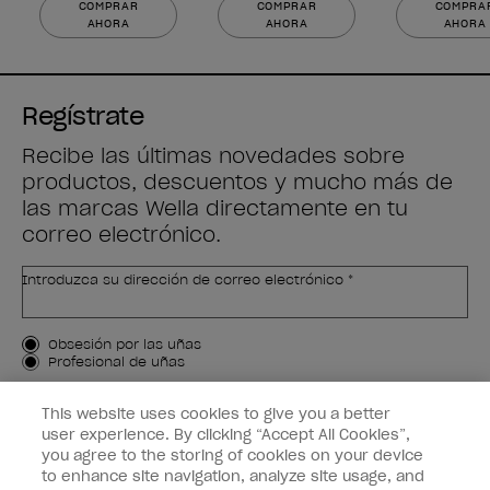
COMPRAR
COMPRAR
COMPRA
AHORA
AHORA
AHORA
Regístrate
Recibe las últimas novedades sobre
productos, descuentos y mucho más de
las marcas Wella directamente en tu
correo electrónico.
Introduzca su dirección de correo electrónico *
Tipo de cliente
Obsesión por las uñas
Profesional de uñas
APÚNTAME
This website uses cookies to give you a better
user experience. By clicking “Accept All Cookies”,
Customer Information
you agree to the storing of cookies on your device
to enhance site navigation, analyze site usage, and