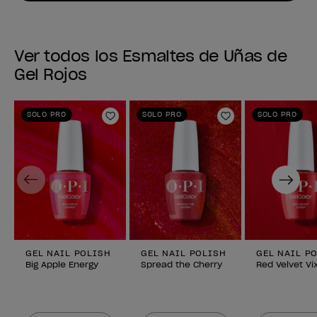
Ver todos los Esmaltes de Uñas de
Gel Rojos
SOLO PRO
SOLO PRO
SOLO PRO
Añadir a la lista de deseos
Añadir a la lis
Previous
Next
GEL NAIL POLISH
GEL NAIL POLISH
GEL NAIL P
Big Apple Energy
Spread the Cherry
Red Velvet Vi