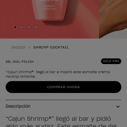
Skip to slide
Skip to slide
Skip to slide
Skip to slide
1
2
3
4
INICIO
SHRIMP COCKTAIL
SOLO PRO
GEL NAIL POLISH
“Cajun Shrimp®” llegó al bar e inspiró este esmalte crema
naranja brillante.
Forma del producto
COMPRAR AHORA
Descripción
“Cajun Shrimp®” llegó al bar y pidió
algo más audaz. Este esmalte de gel