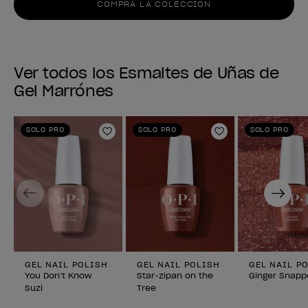
COMPRA LA COLECCIÓN
Ver todos los Esmaltes de Uñas de
Gel Marrónes
SOLO PRO
SOLO PRO
SOLO PRO
Añadir a la lista de deseos
Añadir a la lis
Previous
Next
GEL NAIL POLISH
GEL NAIL POLISH
GEL NAIL P
You Don’t Know
Star-zipan on the
Ginger Snapp
Suzi
Tree