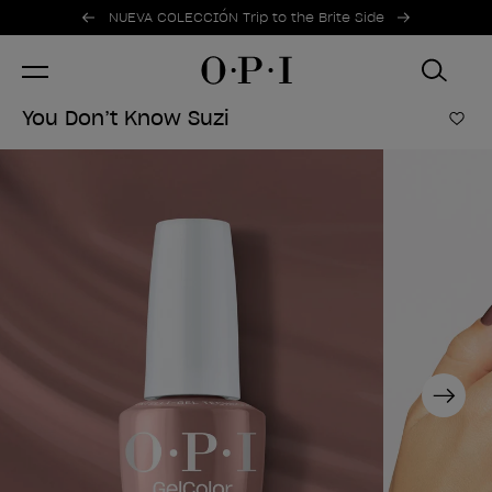
Ofertas promocionales
Item 1 of 2
NUEVA COLECCIÓN Trip to the Brite Side
You Don’t Know Suzi
Añad
Next