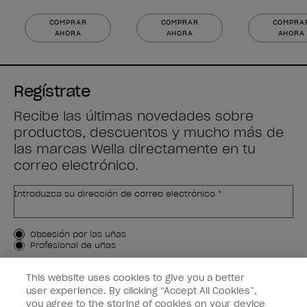
COMPRAR
COMPRAR
COMPRA
AHORA
AHORA
AHORA
Regístrate
Recibe las últimas novedades sobre
productos, descuentos y mucho más de
las marcas Wella directamente en tu
correo electrónico.
Introduzca su dirección de correo electrónico *
Tipo de cliente
Obsesión por las uñas
Profesional de uñas
APÚNTAME
This website uses cookies to give you a better
user experience. By clicking “Accept All Cookies”,
Customer Information
you agree to the storing of cookies on your device