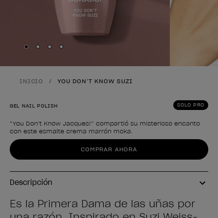
Skip to slide
Skip to slide
Skip to slide
Skip to slide
1
2
3
4
INICIO
YOU DON’T KNOW SUZI
SOLO PRO
GEL NAIL POLISH
“You Don’t Know Jacques!” compartió su misterioso encanto
con este esmalte crema marrón moka.
Forma del producto
COMPRAR AHORA
Descripción
Es la Primera Dama de las uñas por
una razón. Inspirado en Suzi Weiss-