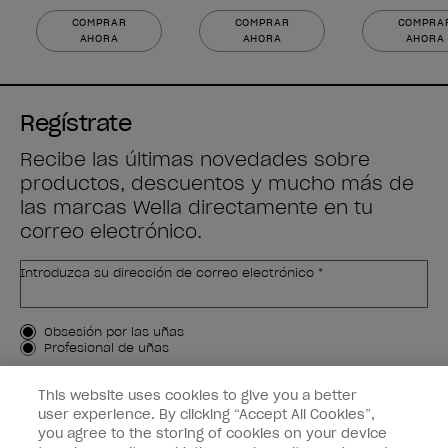
COMPRAR
COMPRAR
COMPRA
AHORA
AHORA
AHORA
Regístrate
Recibe las últimas novedades sobre
productos, descuentos y mucho más de
las marcas Wella directamente en tu
correo electrónico.
Introduzca su dirección de correo electrónico *
Tipo de cliente
Obsesión por las uñas
Profesional de uñas
APÚNTAME
This website uses cookies to give you a better
user experience. By clicking “Accept All Cookies”,
Customer Information
you agree to the storing of cookies on your device