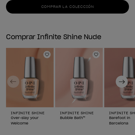
COMPRAR LA COLECCIÓN
Comprar Infinite Shine Nude
Añadir a la lista de deseos
Añadir a la lis
Previous
Next
INFINITE SHINE
INFINITE SHINE
INFINITE S
Over-slay your
Bubble Bath™
Barefoot in
Welcome
Barcelona