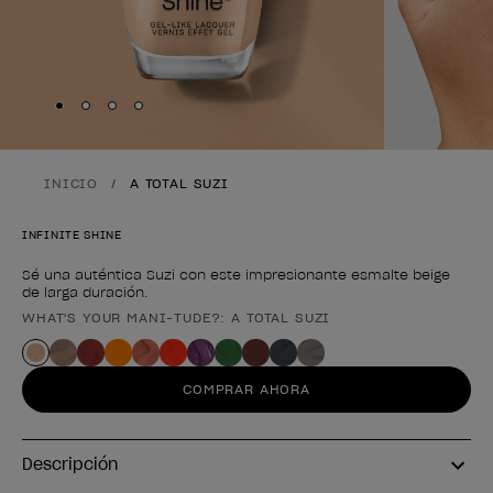
Skip to slide
Skip to slide
Skip to slide
Skip to slide
1
2
3
4
INICIO
A TOTAL SUZI
INFINITE SHINE
Sé una auténtica Suzi con este impresionante esmalte beige
de larga duración.
WHAT'S YOUR MANI-TUDE?: A TOTAL SUZI
Forma del producto
COMPRAR AHORA
Descripción