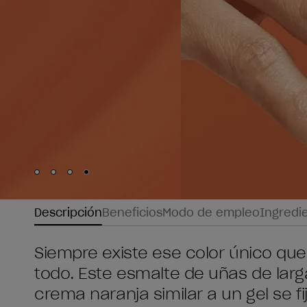
Skip to slide
Skip to slide
Skip to slide
Skip to slide
1
2
3
4
Descripción
Beneficios
Modo de empleo
Ingredi
Siempre existe ese color único que
todo. Este esmalte de uñas de lar
crema naranja similar a un gel se 