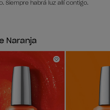
. Siempre habrá luz allí contigo.
ne Naranja
ta de deseos
Añadir a la lista de deseo