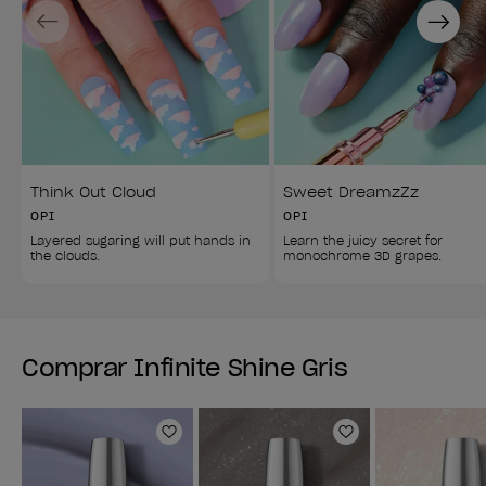
Previous
Next
Think Out Cloud
Sweet DreamzZz
OPI
OPI
Layered sugaring will put hands in 
Learn the juicy secret for 
the clouds.
monochrome 3D grapes.
Comprar Infinite Shine Gris
Añadir a la lista de deseos
Añadir a la lis