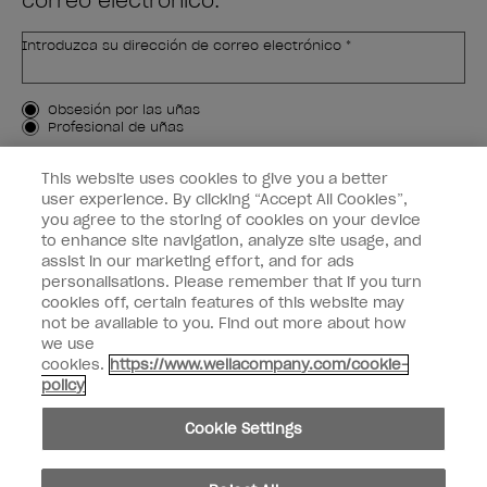
correo electrónico.
Introduzca su dirección de correo electrónico *
Tipo de cliente
Obsesión por las uñas
Profesional de uñas
APÚNTAME
This website uses cookies to give you a better
user experience. By clicking “Accept All Cookies”,
Customer Information
you agree to the storing of cookies on your device
to enhance site navigation, analyze site usage, and
Connect with OPI
assist in our marketing effort, and for ads
personalisations. Please remember that if you turn
cookies off, certain features of this website may
not be available to you. Find out more about how
we use
cookies.
https://www.wellacompany.com/cookie-
facebook
instagram
pinterest
youtube
twitte
policy
No compartir ni vender información personal
Cookie Settings
© Copyright 2024, Wella Operations US LLC, Todos los derechos reservados.