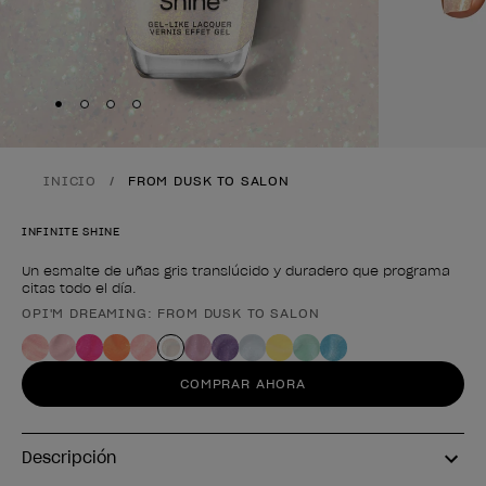
Skip to slide
Skip to slide
Skip to slide
Skip to slide
1
2
3
4
INICIO
FROM DUSK TO SALON
INFINITE SHINE
Un esmalte de uñas gris translúcido y duradero que programa
citas todo el día.
OPI'M DREAMING: FROM DUSK TO SALON
Forma del producto
COMPRAR AHORA
Descripción