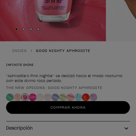
Skip to slide
Skip to slide
Skip to slide
Skip to slide
1
2
3
4
INICIO
GOOD NIGHTY APHRODITE
INFINITE SHINE
“Aphrodite’s Pink Nightie” se deslizó hacia el modo nocturno
con este divino rosa perlado.
THE NEW OPICONS: GOOD NIGHTY APHRODITE
Forma del producto
COMPRAR AHORA
Descripción