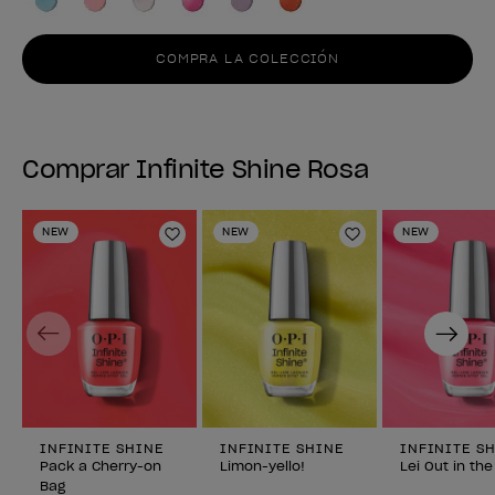
COMPRA LA COLECCIÓN
Comprar Infinite Shine Rosa
NEW
NEW
NEW
Añadir a la lista de deseos
Añadir a la lis
Previous
Next
INFINITE SHINE
INFINITE SHINE
INFINITE S
Pack a Cherry-on
Limon-yello!
Lei Out in th
Bag