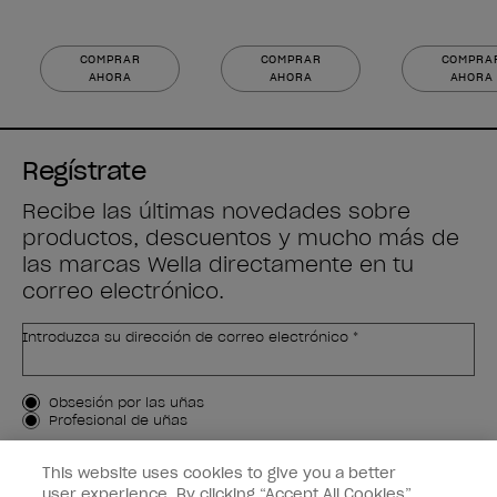
COMPRAR
COMPRAR
COMPRA
AHORA
AHORA
AHORA
Regístrate
Recibe las últimas novedades sobre
productos, descuentos y mucho más de
las marcas Wella directamente en tu
correo electrónico.
Introduzca su dirección de correo electrónico *
Tipo de cliente
Obsesión por las uñas
Profesional de uñas
APÚNTAME
This website uses cookies to give you a better
user experience. By clicking “Accept All Cookies”,