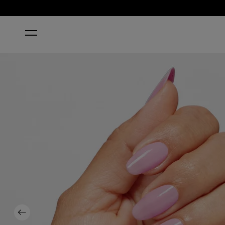
INICIO
IT'S A GIRL!
Previous