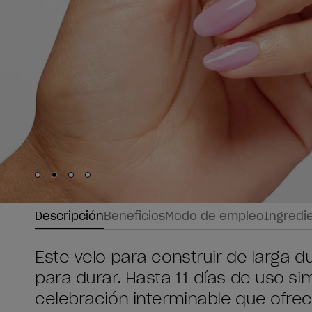
Skip to slide
Skip to slide
Skip to slide
Skip to slide
1
2
3
4
Descripción
Beneficios
Modo de empleo
Ingredi
Este velo para construir de larga d
para durar. Hasta 11 días de uso si
celebración interminable que ofrec