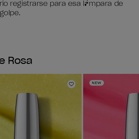
rio registrarse para esa lámpara de
golpe.
ne Rosa
NEW
ta de deseos
Añadir a la lista de deseo