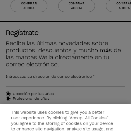
COMPRAR
COMPRAR
COMPRA
AHORA
AHORA
AHORA
Regístrate
Recibe las últimas novedades sobre
productos, descuentos y mucho más de
las marcas Wella directamente en tu
correo electrónico.
Introduzca su dirección de correo electrónico *
Tipo de cliente
Obsesión por las uñas
Profesional de uñas
APÚNTAME
This website uses cookies to give you a better
user experience. By clicking “Accept All Cookies”,
Customer Information
you agree to the storing of cookies on your device
to enhance site navigation, analyze site usage, and