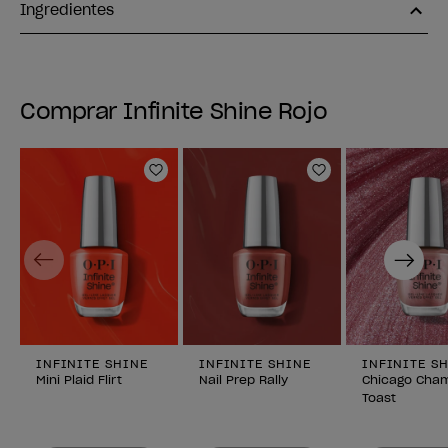
Ingredientes
Comprar Infinite Shine Rojo
Añadir a la lista de deseos
Añadir a la lis
Previous
Next
INFINITE SHINE
INFINITE SHINE
INFINITE S
Mini Plaid Flirt
Nail Prep Rally
Chicago Cha
Toast