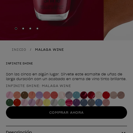
Skip to slide
Skip to slide
Skip to slide
Skip to slide
1
2
3
4
INICIO
MALAGA WINE
INFINITE SHINE
Son las cinco en algún lugar. Sírvete este esmalte de uñas de
larga duración con un acabado en crema de vino tinto brillante.
INFINITE SHINE: MALAGA WINE
Forma del producto
COMPRAR AHORA
Descripción