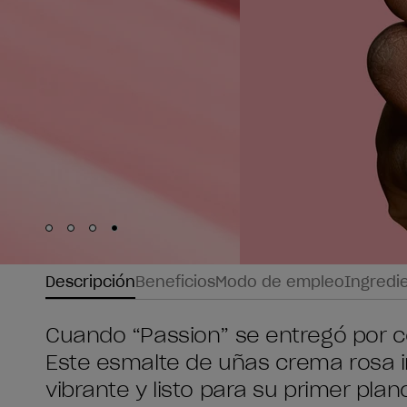
Skip to slide
Skip to slide
Skip to slide
Skip to slide
1
2
3
4
Descripción
Beneficios
Modo de empleo
Ingredi
Cuando “Passion” se entregó por co
Este esmalte de uñas crema rosa i
vibrante y listo para su primer plan