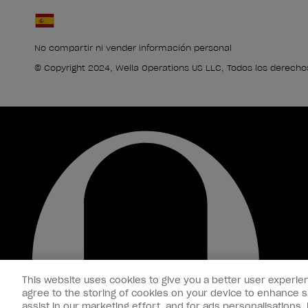
No compartir ni vender información personal
© Copyright 2024, Wella Operations US LLC, Todos los derecho
This website uses cookies to give you a better user experien
agree to the storing of cookies on your device to enhance si
assist in our marketing effort, and for ads personalisations