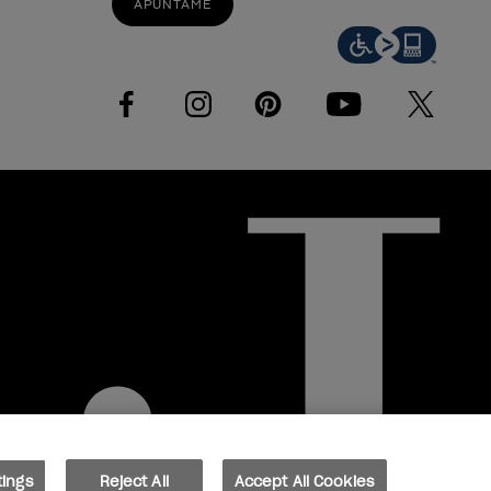
APÚNTAME
facebook
instagram
pinterest
youtube
twitter
tings
Reject All
Accept All Cookies