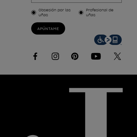
Tipo de cliente
Obsesión por las
Profesional de
uñas
uñas
APÚNTAME
facebook
instagram
pinterest
youtube
twitter