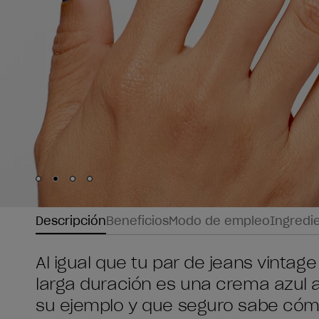
Skip to slide
Skip to slide
Skip to slide
Skip to slide
1
2
3
4
Descripción
Beneficios
Modo de empleo
Ingredi
Al igual que tu par de jeans vintag
larga duración es una crema azul 
su ejemplo y que seguro sabe cómo 