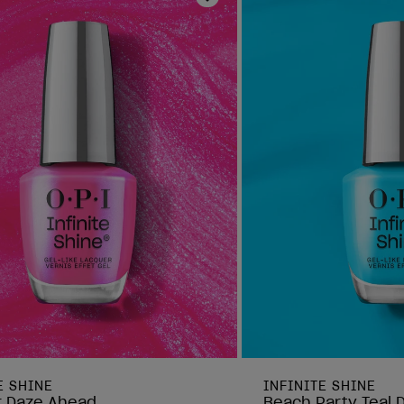
ta de deseos
Añadir a la lista de deseo
E SHINE
INFINITE SHINE
r Daze Ahead
Beach Party Teal