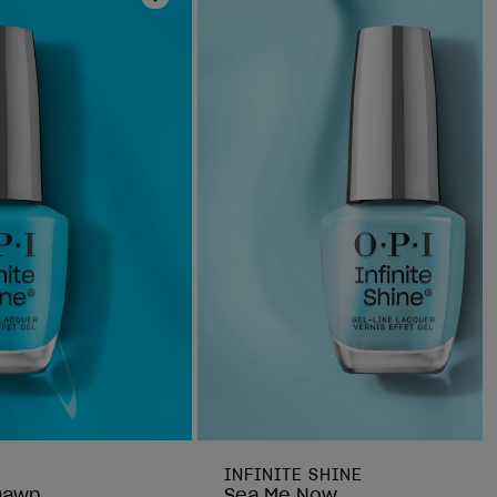
s
Añadir a la lista de deseos
INFINITE SHINE
 Dawn
Sea Me Now