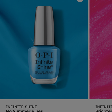
Añadir a la lis
INFINITE SHINE
INFINIT
No Summer Blues
Brighte