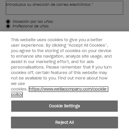
Introduzca su dirección de correo electrónico *
Tipo de cliente
Obsesión por las uñas
Profesional de uñas
APÚNTAME
This website uses cookies to give you a better
user experience. By clicking “Accept All Cookies”,
Customer Information
you agree to the storing of cookies on your device
to enhance site navigation, analyze site usage, and
Connect with OPI
assist in our marketing effort, and for ads
personalisations. Please remember that if you turn
cookies off, certain features of this website may
not be available to you. Find out more about how
we use
cookies.
https://www.wellacompany.com/cookie-
facebook
instagram
pinterest
youtube
twitte
policy
No compartir ni vender información personal
Cookie Settings
© Copyright 2024, Wella Operations US LLC, Todos los derechos reservados.
Reject All