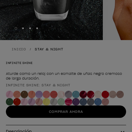
Skip to slide
Skip to slide
Skip to slide
Skip to slide
1
2
3
4
INICIO
STAY & NIGHT
INFINITE SHINE
Aturde como un reloj con un esmalte de uñas negro cremoso
de larga duración.
INFINITE SHINE: STAY & NIGHT
Forma del producto
COMPRAR AHORA
Descripción