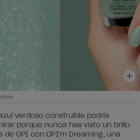
entes
azul verdoso construible podría
mirar porque nunca has visto un brillo
s de OPI con OPI'm Dreaming, una