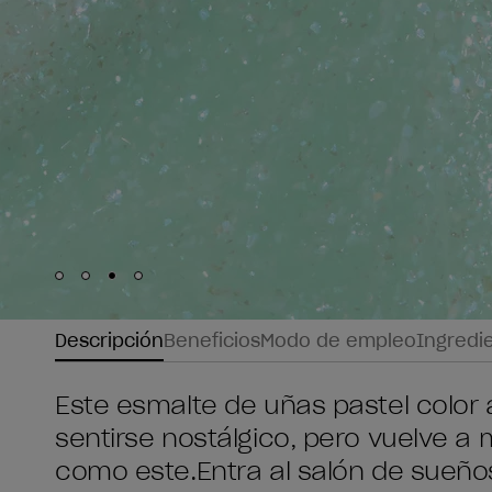
Skip to slide
Skip to slide
Skip to slide
Skip to slide
1
2
3
4
Descripción
Beneficios
Modo de empleo
Ingredi
Este esmalte de uñas pastel color 
sentirse nostálgico, pero vuelve a 
como este.Entra al salón de sueño