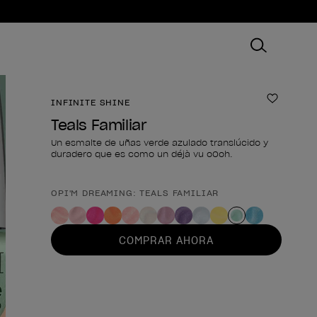
INFINITE SHINE
Añadir 
Teals Familiar
Un esmalte de uñas verde azulado translúcido y
duradero que es como un déjà vu oOoh.
OPI'M DREAMING: TEALS FAMILIAR
Forma del producto
COMPRAR AHORA