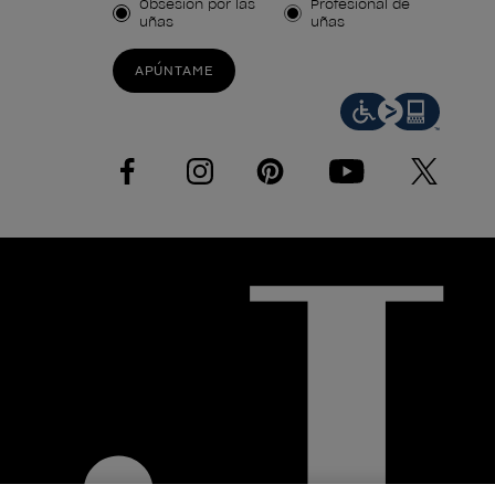
Tipo de cliente
Obsesión por las
Profesional de
uñas
uñas
APÚNTAME
facebook
instagram
pinterest
youtube
twitter