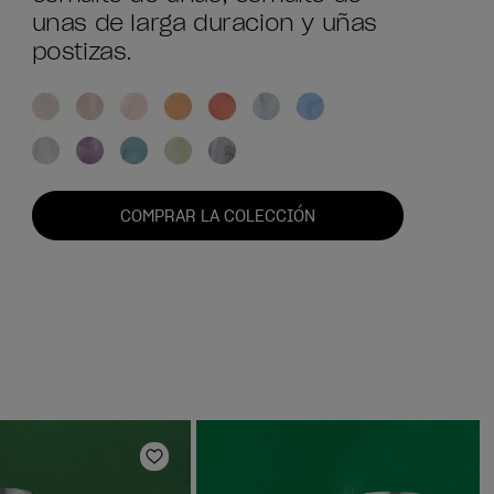
unas de larga duracion y uñas
postizas.
COMPRAR LA COLECCIÓN
s
Añadir a la lista de deseos