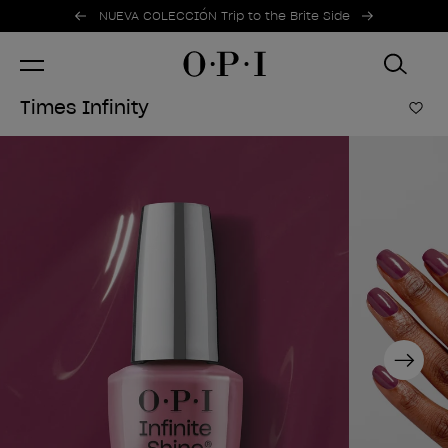
Ofertas promocionales
Item 1 of 2
NUEVA COLECCIÓN Trip to the Brite Side
Times Infinity
Añad
Next