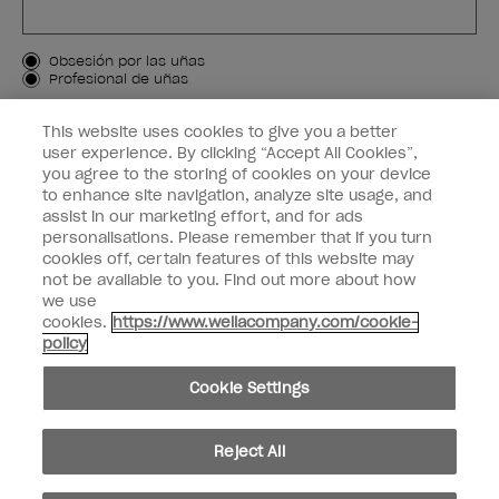
Tipo de cliente
Obsesión por las uñas
Profesional de uñas
APÚNTAME
This website uses cookies to give you a better
user experience. By clicking “Accept All Cookies”,
Customer Information
you agree to the storing of cookies on your device
to enhance site navigation, analyze site usage, and
Connect with OPI
assist in our marketing effort, and for ads
personalisations. Please remember that if you turn
cookies off, certain features of this website may
not be available to you. Find out more about how
we use
cookies.
https://www.wellacompany.com/cookie-
facebook
instagram
pinterest
youtube
twitte
policy
No compartir ni vender información personal
Cookie Settings
© Copyright 2024, Wella Operations US LLC, Todos los derechos reservados.
Reject All