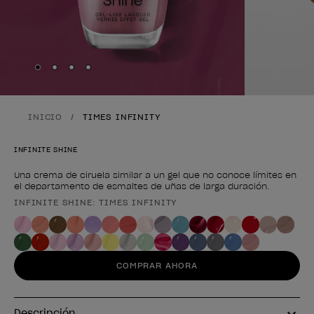
Skip to slide
Skip to slide
Skip to slide
Skip to slide
1
2
3
4
INICIO
TIMES INFINITY
INFINITE SHINE
Una crema de ciruela similar a un gel que no conoce límites en
el departamento de esmaltes de uñas de larga duración.
INFINITE SHINE: TIMES INFINITY
Forma del producto
COMPRAR AHORA
Descripción