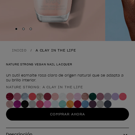
Skip to slide
Skip to slide
Skip to slide
1
2
3
INICIO
A CLAY IN THE LIFE
NATURE STRONG VEGAN NAIL LACQUER
Un sutil esmalte rosa claro de origen natural que se adapta a
su brillo interior.
NATURE STRONG: A CLAY IN THE LIFE
Forma del producto
COMPRAR AHORA
Descripción