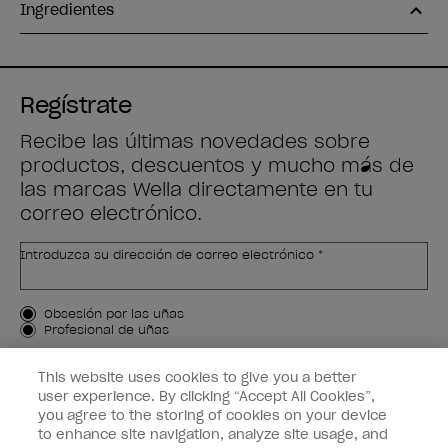
Ingredientes
Regístrate
Recibe las últimas novedades sobre
productos, descuentos y mucho más de
las marcas Wella directamente en tu
correo electrónico.
Introduzca su dirección de correo electrónico *
Tipo de cliente
Obsesión por las uñas
Profesional de uñas
APÚNTAME
This website uses cookies to give you a better
user experience. By clicking “Accept All Cookies”,
Customer Information
you agree to the storing of cookies on your device
to enhance site navigation, analyze site usage, and