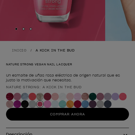
Skip to slide
Skip to slide
Skip to slide
1
2
3
INICIO
A KICK IN THE BUD
NATURE STRONG VEGAN NAIL LACQUER
Un esmalte de uñas rosa eléctrico de origen natural que es
justo la motivación que necesitas.
NATURE STRONG: A KICK IN THE BUD
Forma del producto
COMPRAR AHORA
Descripción