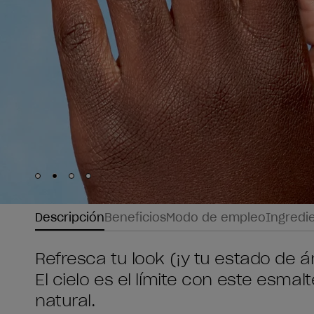
Skip to slide
Skip to slide
Skip to slide
Skip to slide
1
2
3
4
Descripción
Beneficios
Modo de empleo
Ingredi
Refresca tu look (¡y tu estado de 
El cielo es el límite con este esmal
natural.