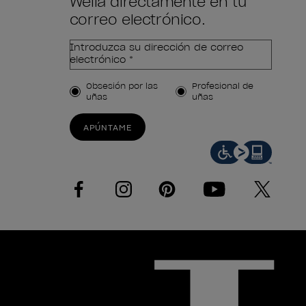
Wella directamente en tu
correo electrónico.
Introduzca su dirección de correo
electrónico *
Tipo de cliente
Obsesión por las
Profesional de
uñas
uñas
APÚNTAME
facebook
instagram
pinterest
youtube
twitter