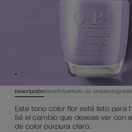
Skip to slide
Skip to slide
Skip to slide
1
2
3
Descripción
Beneficios
Modo de empleo
Ingredi
Este tono color flor está listo par
Sé el cambio que deseas ver con e
de color púrpura claro.