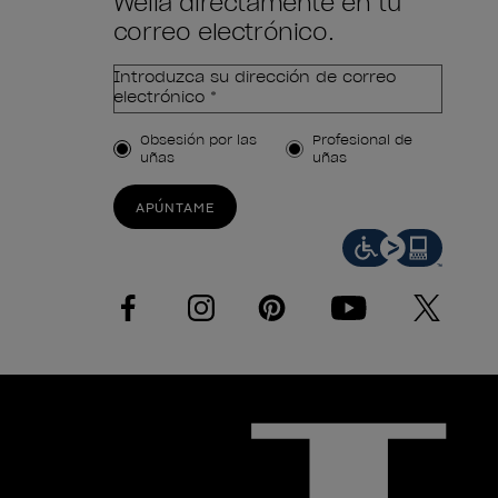
Wella directamente en tu
correo electrónico.
Introduzca su dirección de correo
electrónico *
Tipo de cliente
Obsesión por las
Profesional de
uñas
uñas
APÚNTAME
facebook
instagram
pinterest
youtube
twitter