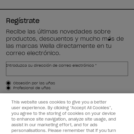
Regístrate
Recibe las últimas novedades sobre
productos, descuentos y mucho más de
las marcas Wella directamente en tu
correo electrónico.
Introduzca su dirección de correo electrónico *
Tipo de cliente
Obsesión por las uñas
Profesional de uñas
APÚNTAME
This website uses cookies to give you a better
user experience. By clicking “Accept All Cookies”,
Customer Information
you agree to the storing of cookies on your device
to enhance site navigation, analyze site usage, and
Connect with OPI
assist in our marketing effort, and for ads
personalisations. Please remember that if you turn