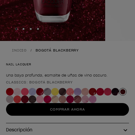
Skip to slide
Skip to slide
Skip to slide
Skip to slide
1
2
3
4
INICIO
BOGOTÁ BLACKBERRY
NAIL LACQUER
Una baya profunda, esmalte de uñas de vino oscuro.
CLASSICS: BOGOTÁ BLACKBERRY
Forma del producto
COMPRAR AHORA
Descripción