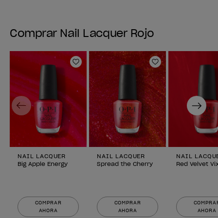
Comprar Nail Lacquer Rojo
Añadir a la lista de deseos
Añadir a la lis
Previous
Next
NAIL LACQUER
NAIL LACQUER
NAIL LACQU
Big Apple Energy
Spread the Cherry
Red Velvet Vi
COMPRAR
COMPRAR
COMPRA
AHORA
AHORA
AHORA