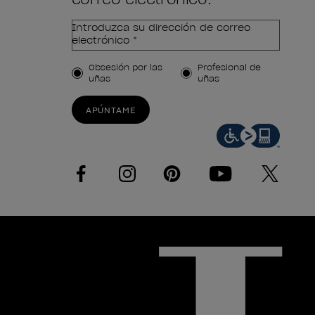
Introduzca su dirección de correo
electrónico *
Tipo de cliente
Obsesión por las
Profesional de
uñas
uñas
APÚNTAME
facebook
instagram
pinterest
youtube
twitter