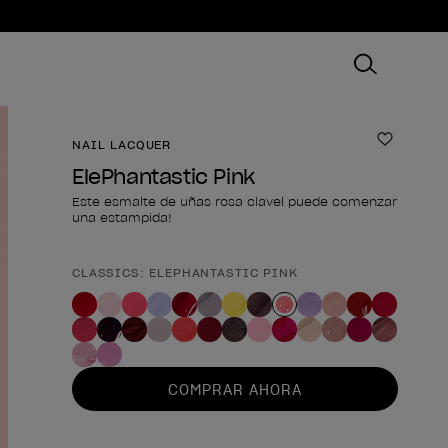
NAIL LACQUER
Añadir 
ElePhantastic Pink
Este esmalte de uñas rosa clavel puede comenzar
una estampida!
CLASSICS: ELEPHANTASTIC PINK
Forma del producto
COMPRAR AHORA