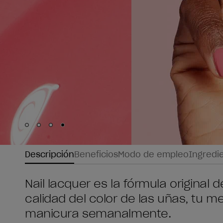
Skip to slide
Skip to slide
Skip to slide
Skip to slide
1
2
3
4
Descripción
Beneficios
Modo de empleo
Ingredi
Nail lacquer es la fórmula original
calidad del color de las uñas, tu me
manicura semanalmente.