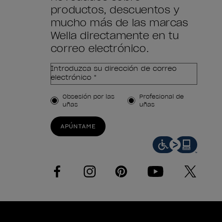
productos, descuentos y
mucho más de las marcas
Wella directamente en tu
correo electrónico.
Introduzca su dirección de correo
electrónico *
Tipo de cliente
Obsesión por las
Profesional de
uñas
uñas
APÚNTAME
facebook
instagram
pinterest
youtube
twitter