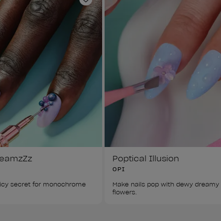
ta de deseos
Añadir a la lista de deseos
reamzZz
Poptical Illusion
OPI
uicy secret for monochrome 
Make nails pop with dewy dreamy