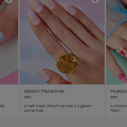
Añadir a la lista de deseos
Añadir a la l
Gleam Makeover
Huepid
OPI
OPI
 3D 
A half-moon french tip that’s a gleam 
A shimme
heart.