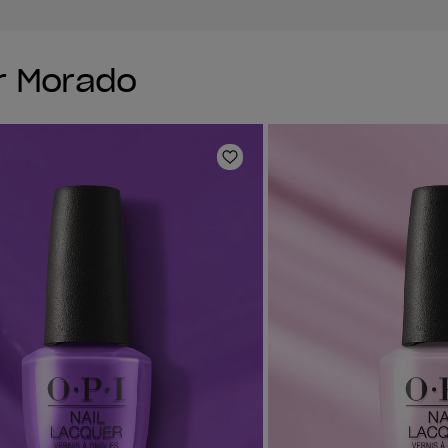
r Morado
ta de deseos
Añadir a la lista de deseo