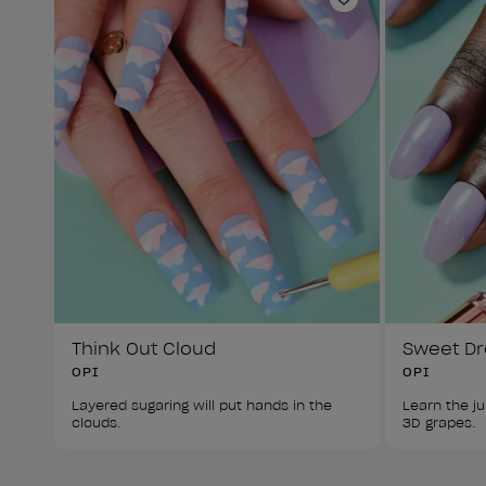
Añadir a la lis
Think Out Cloud
Sweet D
OPI
OPI
Layered sugaring will put hands in the 
Learn the j
clouds.
3D grapes.