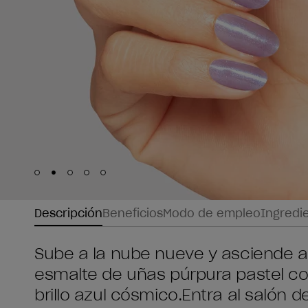
Skip to slide
Skip to slide
Skip to slide
Skip to slide
Skip to slide
1
2
3
4
5
Descripción
Beneficios
Modo de empleo
Ingredi
Sube a la nube nueve y asciende a
esmalte de uñas púrpura pastel co
brillo azul cósmico.Entra al salón