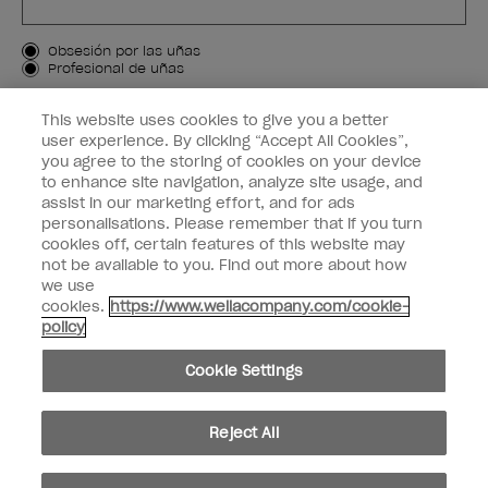
Tipo de cliente
Obsesión por las uñas
Profesional de uñas
APÚNTAME
This website uses cookies to give you a better
user experience. By clicking “Accept All Cookies”,
Customer Information
you agree to the storing of cookies on your device
to enhance site navigation, analyze site usage, and
Connect with OPI
assist in our marketing effort, and for ads
personalisations. Please remember that if you turn
cookies off, certain features of this website may
not be available to you. Find out more about how
we use
cookies.
https://www.wellacompany.com/cookie-
facebook
instagram
pinterest
youtube
twitte
policy
No compartir ni vender información personal
Cookie Settings
© Copyright 2024, Wella Operations US LLC, Todos los derechos reservados.
Reject All