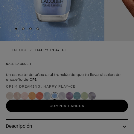
Skip to slide
Skip to slide
Skip to slide
Skip to slide
1
2
3
4
INICIO
HAPPY PLAY-CE
NAIL LACQUER
Un esmalte de uñas azul translúcido que te lleva al salón de
ensueño de OPI.
OPI'M DREAMING: HAPPY PLAY-CE
Forma del producto
COMPRAR AHORA
Descripción