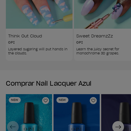
Think Out Cloud
Sweet DreamzZz
OPI
OPI
Layered sugaring will put hands in 
Learn the juicy secret for 
the clouds.
monochrome 3D grapes.
Comprar Nail Lacquer Azul
NEW
NEW
Añadir a la lista de deseos
Añadir a la lis
Previous
Next