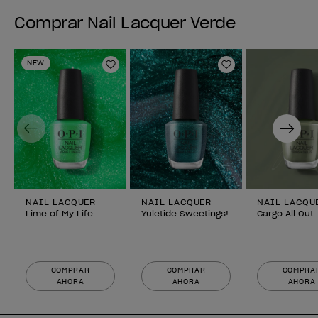
Comprar Nail Lacquer Verde
NEW
Añadir a la lista de deseos
Añadir a la lis
Previous
Next
NAIL LACQUER
NAIL LACQUER
NAIL LACQU
Lime of My Life
Yuletide Sweetings!
Cargo All Out
COMPRAR
COMPRAR
COMPRA
AHORA
AHORA
AHORA