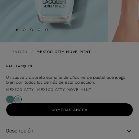
Skip to slide
Skip to slide
Skip to slide
Skip to slide
Skip to slide
1
2
3
4
5
INICIO
MEXICO CITY MOVE-MINT
NAIL LACQUER
Un suave y discreto esmalte de uñas verde pastel que juega
bien con todos los demás de esta colección.
MEXICO CITY: MEXICO CITY MOVE-MINT
Forma del producto
COMPRAR AHORA
Descripción