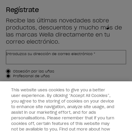
Regístrate
Recibe las últimas novedades sobre
productos, descuentos y mucho más de
las marcas Wella directamente en tu
correo electrónico.
Introduzca su dirección de correo electrónico *
Tipo de cliente
Obsesión por las uñas
Profesional de uñas
APÚNTAME
This website uses cookies to give you a better
user experience. By clicking “Accept All Cookies”,
Customer Information
you agree to the storing of cookies on your device
to enhance site navigation, analyze site usage, and
Connect with OPI
assist in our marketing effort, and for ads
personalisations. Please remember that if you turn
cookies off, certain features of this website may
not be available to you. Find out more about how