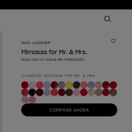
NAIL LACQUER
Añadir 
Mimosas for Mr. & Mrs.
Rosa con un toque de melocotón.
CLASSICS: MIMOSAS FOR MR. & MRS.
Forma del producto
COMPRAR AHORA