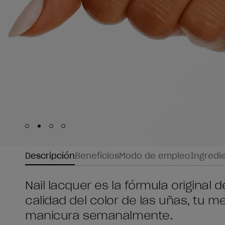
Skip to slide
Skip to slide
Skip to slide
Skip to slide
1
2
3
4
Descripción
Beneficios
Modo de empleo
Ingredi
Nail lacquer es la fórmula original
calidad del color de las uñas, tu me
manicura semanalmente.