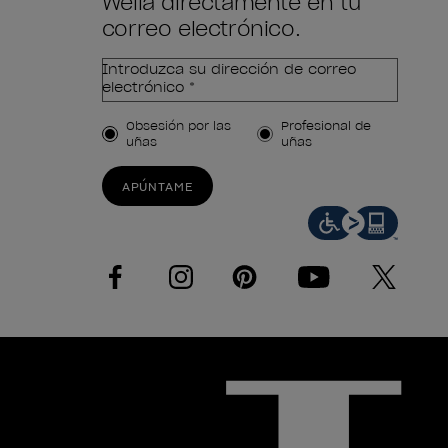
Wella directamente en tu
correo electrónico.
Introduzca su dirección de correo
electrónico *
Tipo de cliente
Obsesión por las
Profesional de
uñas
uñas
APÚNTAME
facebook
instagram
pinterest
youtube
twitter