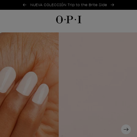
Ofertas promocionales
Item 1 of 2
NUEVA COLECCIÓN Trip to the Brite Side
Next