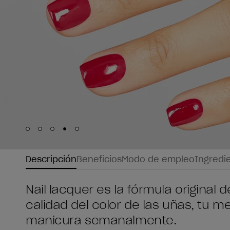
Skip to slide
Skip to slide
Skip to slide
Skip to slide
Skip to slide
1
2
3
4
5
Descripción
Beneficios
Modo de empleo
Ingredi
Nail lacquer es la fórmula original
calidad del color de las uñas, tu me
manicura semanalmente.