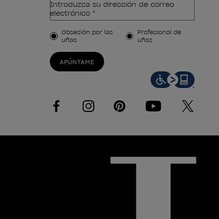
Introduzca su dirección de correo
electrónico *
Tipo de cliente
Obsesión por las
Profesional de
uñas
uñas
APÚNTAME
facebook
instagram
pinterest
youtube
twitter