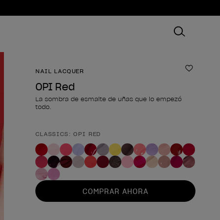
NAIL LACQUER
Añadir 
OPI Red
La sombra de esmalte de uñas que lo empezó
todo.
CLASSICS: OPI RED
Forma del producto
COMPRAR AHORA