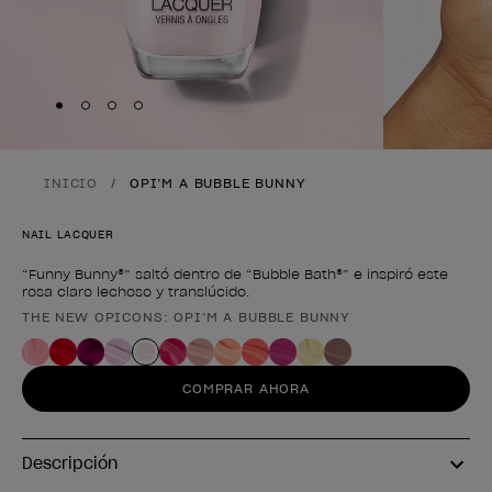
Skip to slide
Skip to slide
Skip to slide
Skip to slide
1
2
3
4
INICIO
OPI’M A BUBBLE BUNNY
NAIL LACQUER
“Funny Bunny®” saltó dentro de “Bubble Bath®” e inspiró este
rosa claro lechoso y translúcido.
THE NEW OPICONS: OPI’M A BUBBLE BUNNY
Forma del producto
COMPRAR AHORA
Descripción