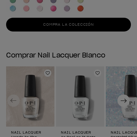
COMPRA LA COLECCIÓN
Comprar Nail Lacquer Blanco
Añadir a la lista de deseos
Añadir a la lis
Previous
Next
NAIL LACQUER
NAIL LACQUER
NAIL LACQU