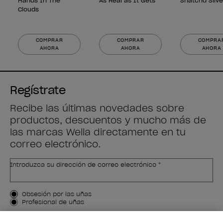
Hands In The
As Real as It Gets
Snatch'd Silve
Clouds
COMPRAR
COMPRAR
COMPRA
AHORA
AHORA
AHORA
Regístrate
Recibe las últimas novedades sobre
productos, descuentos y mucho más de
las marcas Wella directamente en tu
correo electrónico.
Introduzca su dirección de correo electrónico *
Tipo de cliente
Obsesión por las uñas
Profesional de uñas
APÚNTAME