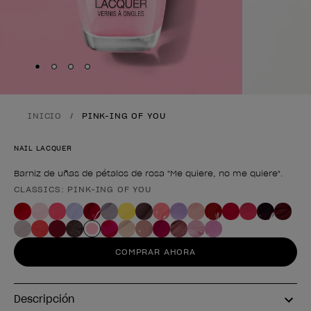
Skip to slide
Skip to slide
Skip to slide
Skip to slide
1
2
3
4
INICIO
PINK-ING OF YOU
NAIL LACQUER
Barniz de uñas de pétalos de rosa "Me quiere, no me quiere".
CLASSICS: PINK-ING OF YOU
Forma del producto
COMPRAR AHORA
Descripción