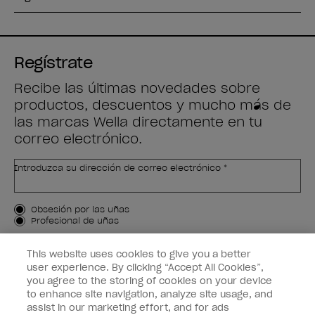
Regístrate
Recibe las últimas novedades sobre
productos, descuentos y mucho más de
las marcas Wella directamente en tu
correo electrónico.
Introduzca su dirección de correo electrónico *
Tipo de cliente
Obsesión por las uñas
Profesional de uñas
APÚNTAME
This website uses cookies to give you a better
user experience. By clicking “Accept All Cookies”,
Customer Information
you agree to the storing of cookies on your device
to enhance site navigation, analyze site usage, and
Connect with OPI
assist in our marketing effort, and for ads