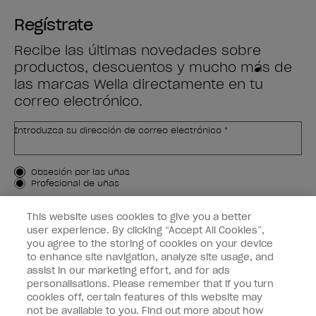
Regístrate
Recibe las últimas novedades sobre
productos, descuentos y mucho más de
las marcas Wella directamente en tu
correo electrónico.
Introduzca su dirección de correo electrónico *
Tipo de cliente
Obsesión por las uñas
Profesional de uñas
APÚNTAME
This website uses cookies to give you a better
user experience. By clicking “Accept All Cookies”,
Customer Information
you agree to the storing of cookies on your device
to enhance site navigation, analyze site usage, and
Connect with OPI
assist in our marketing effort, and for ads
personalisations. Please remember that if you turn
cookies off, certain features of this website may
not be available to you. Find out more about how