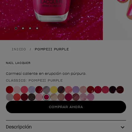
Skip to slide
Skip to slide
Skip to slide
Skip to slide
1
2
3
4
INICIO
POMPEII PURPLE
NAIL LACQUER
Carmesí caliente en erupción con púrpura.
CLASSICS: POMPEII PURPLE
Forma del producto
COMPRAR AHORA
Descripción