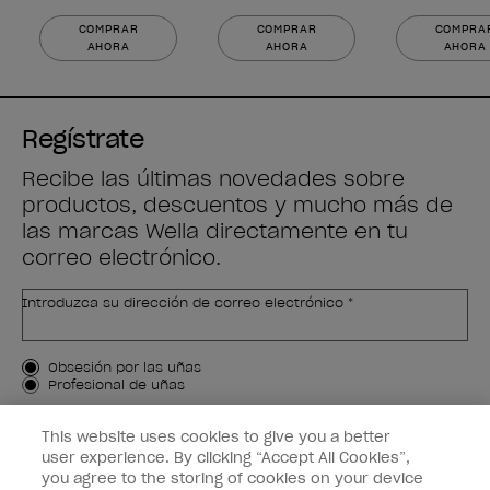
COMPRAR
COMPRAR
COMPRA
AHORA
AHORA
AHORA
Regístrate
Recibe las últimas novedades sobre
productos, descuentos y mucho más de
las marcas Wella directamente en tu
correo electrónico.
Introduzca su dirección de correo electrónico *
Tipo de cliente
Obsesión por las uñas
Profesional de uñas
APÚNTAME
This website uses cookies to give you a better
user experience. By clicking “Accept All Cookies”,
Customer Information
you agree to the storing of cookies on your device