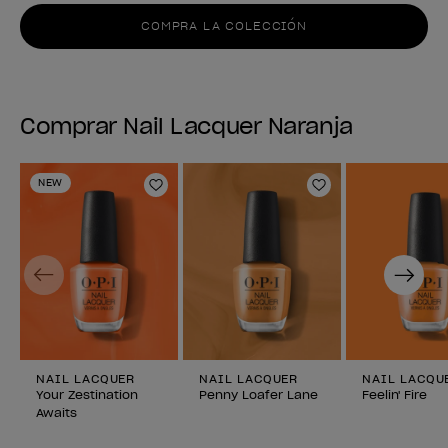
COMPRA LA COLECCIÓN
Comprar Nail Lacquer Naranja
NEW
Añadir a la lista de deseos
Añadir a la lis
Previous
Next
NAIL LACQUER
NAIL LACQUER
NAIL LACQU
Your Zestination
Penny Loafer Lane
Feelin' Fire
Awaits