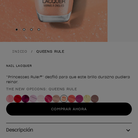
Skip to slide
Skip to slide
Skip to slide
Skip to slide
1
2
3
4
INICIO
QUEENS RULE
NAIL LACQUER
“Princesses Rule!®” desfiló para que este brillo durazno pudiera
reinar.
THE NEW OPICONS: QUEENS RULE
Forma del producto
COMPRAR AHORA
Descripción