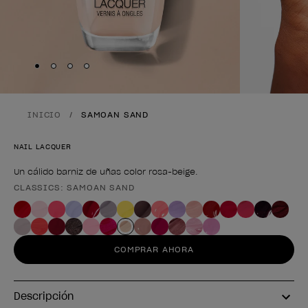
Skip to slide
Skip to slide
Skip to slide
Skip to slide
1
2
3
4
INICIO
SAMOAN SAND
NAIL LACQUER
Un cálido barniz de uñas color rosa-beige.
CLASSICS: SAMOAN SAND
Forma del producto
COMPRAR AHORA
Descripción