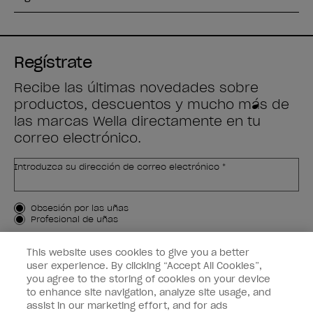
Regístrate
Recibe las últimas novedades sobre
productos, descuentos y mucho más de
las marcas Wella directamente en tu
correo electrónico.
Introduzca su dirección de correo electrónico *
Tipo de cliente
Obsesión por las uñas
Profesional de uñas
APÚNTAME
This website uses cookies to give you a better
user experience. By clicking “Accept All Cookies”,
Customer Information
you agree to the storing of cookies on your device
to enhance site navigation, analyze site usage, and
Connect with OPI
assist in our marketing effort, and for ads