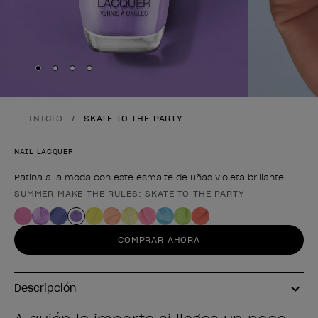
Skip to slide
Skip to slide
Skip to slide
Skip to slide
1
2
3
4
INICIO
SKATE TO THE PARTY
NAIL LACQUER
Patina a la moda con este esmalte de uñas violeta brillante.
SUMMER MAKE THE RULES: SKATE TO THE PARTY
Forma del producto
COMPRAR AHORA
Descripción