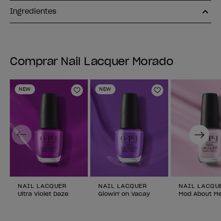
Ingredientes
Comprar Nail Lacquer Morado
NEW
NEW
Añadir a la lista de deseos
Añadir a la lis
Previous
Next
NAIL LACQUER
NAIL LACQUER
NAIL LACQU
Ultra Violet Daze
Glowin' on Vacay
Mod About M