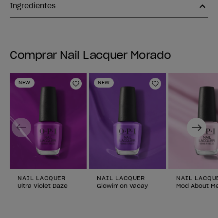
Ingredientes
Comprar Nail Lacquer Morado
NEW
NEW
Añadir a la lista de deseos
Añadir a la lis
Previous
Next
NAIL LACQUER
NAIL LACQUER
NAIL LACQU
Ultra Violet Daze
Glowin' on Vacay
Mod About M