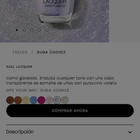
Skip to slide
Skip to slide
Skip to slide
Skip to slide
Skip to slide
1
2
3
4
5
INICIO
SUGA COOKIE
NAIL LACQUER
Como glaseado. Endulza cualquier tono con una capa
transparente de esmalte de uñas con purpurina violeta.
OPI YOUR WAY: SUGA COOKIE
Forma del producto
COMPRAR AHORA
Descripción