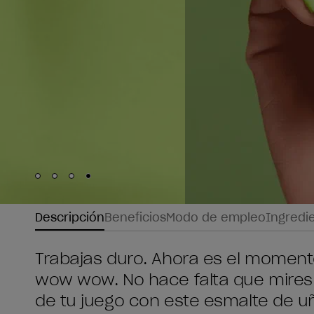
Skip to slide
Skip to slide
Skip to slide
Skip to slide
1
2
3
4
Descripción
Beneficios
Modo de empleo
Ingredi
Trabajas duro. Ahora es el moment
wow wow. No hace falta que mires el
de tu juego con este esmalte de uña