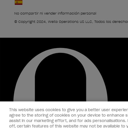
No compartir ni vender información personal
© Copyright 2024, Wella Operations US LLC, Todos los derecho
This website uses cookies to give you a better user experien
agree to the storing of cookies on your device to enhance si
assist in our marketing effort, and for ads personalisations
off, certain features of this website may not be available t