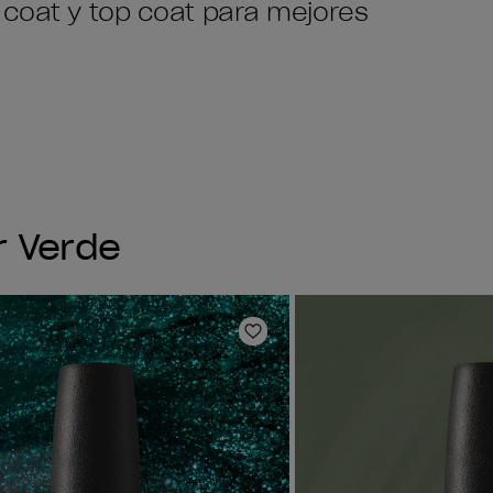
 coat y top coat para mejores
r Verde
ta de deseos
Añadir a la lista de deseo