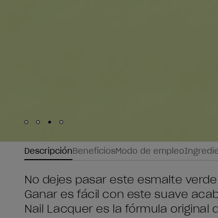
Skip to slide
Skip to slide
Skip to slide
Skip to slide
1
2
3
4
Descripción
Beneficios
Modo de empleo
Ingredi
No dejes pasar este esmalte verde 
Ganar es fácil con este suave aca
Nail Lacquer es la fórmula original