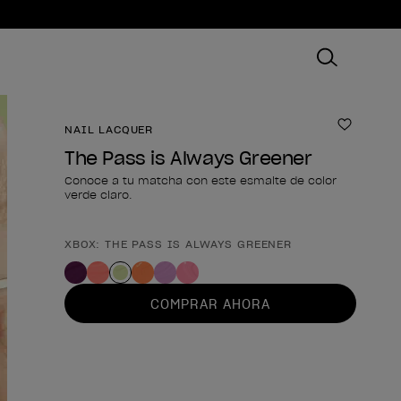
NAIL LACQUER
Añadir 
The Pass is Always Greener
Conoce a tu matcha con este esmalte de color
verde claro.
XBOX: THE PASS IS ALWAYS GREENER
Forma del producto
COMPRAR AHORA