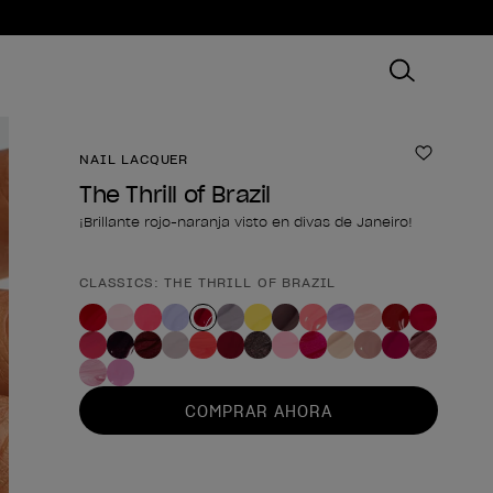
NAIL LACQUER
Añadir 
The Thrill of Brazil
¡Brillante rojo-naranja visto en divas de Janeiro!
CLASSICS: THE THRILL OF BRAZIL
Forma del producto
COMPRAR AHORA