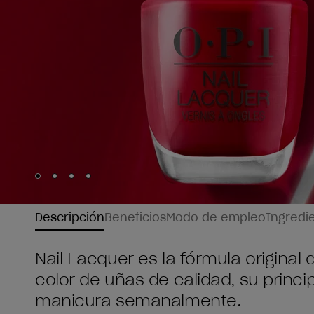
Skip to slide
Skip to slide
Skip to slide
Skip to slide
1
2
3
4
Descripción
Beneficios
Modo de empleo
Ingredi
Nail Lacquer es la fórmula original
color de uñas de calidad, su princip
manicura semanalmente.