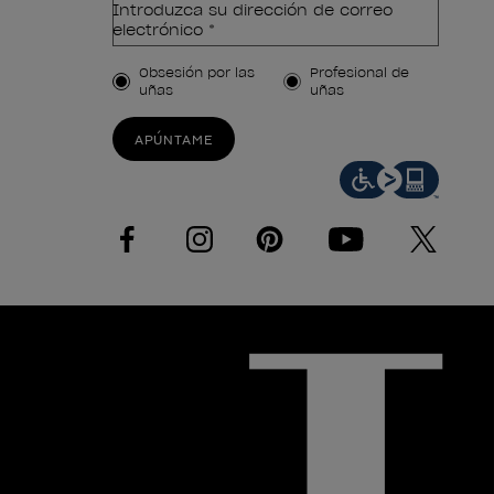
Introduzca su dirección de correo
electrónico *
Tipo de cliente
Obsesión por las
Profesional de
uñas
uñas
APÚNTAME
facebook
instagram
pinterest
youtube
twitter