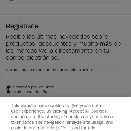
Regístrate
Recibe las últimas novedades sobre
productos, descuentos y mucho más de
las marcas Wella directamente en tu
correo electrónico.
Introduzca su dirección de correo electrónico *
Tipo de cliente
Obsesión por las uñas
Profesional de uñas
APÚNTAME
This website uses cookies to give you a better
user experience. By clicking “Accept All Cookies”,
Customer Information
you agree to the storing of cookies on your device
to enhance site navigation, analyze site usage, and
Connect with OPI
assist in our marketing effort, and for ads