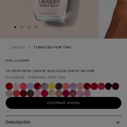
Skip to slide
Skip to slide
Skip to slide
Skip to slide
1
2
3
4
INICIO
TIRAMISU FOR TWO
NAIL LACQUER
Yo totalmente "postre" esta dulce crema de café.
CLASSICS: TIRAMISU FOR TWO
Forma del producto
COMPRAR AHORA
Descripción