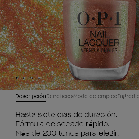
Skip to slide
Skip to slide
Skip to slide
Skip to slide
1
2
3
4
Descripción
Beneficios
Modo de empleo
Ingredi
Hasta siete dias de duración.
Fórmula de secado rápido.
Más de 200 tonos para elegir.