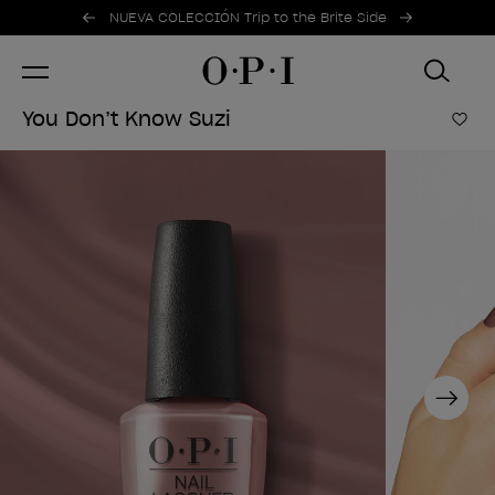
Ofertas promocionales
Item 1 of 2
NUEVA COLECCIÓN Trip to the Brite Side
You Don’t Know Suzi
Añad
Next