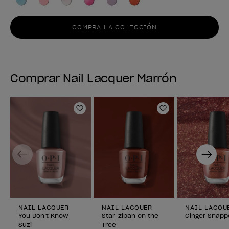
COMPRA LA COLECCIÓN
Comprar Nail Lacquer Marrón
Añadir a la lista de deseos
Añadir a la lis
Previous
Next
NAIL LACQUER
NAIL LACQUER
NAIL LACQU
You Don’t Know
Star-zipan on the
Ginger Snapp
Suzi
Tree