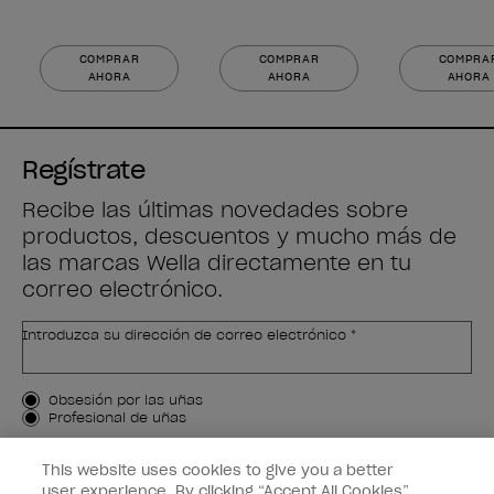
COMPRAR
COMPRAR
COMPRA
AHORA
AHORA
AHORA
Regístrate
Recibe las últimas novedades sobre
productos, descuentos y mucho más de
las marcas Wella directamente en tu
correo electrónico.
Introduzca su dirección de correo electrónico *
Tipo de cliente
Obsesión por las uñas
Profesional de uñas
APÚNTAME
This website uses cookies to give you a better
user experience. By clicking “Accept All Cookies”,