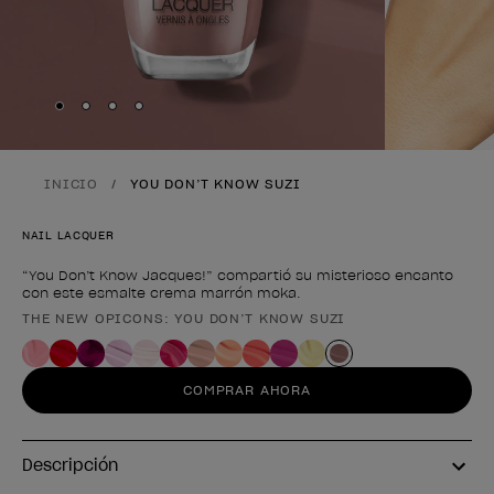
Skip to slide
Skip to slide
Skip to slide
Skip to slide
1
2
3
4
INICIO
YOU DON’T KNOW SUZI
NAIL LACQUER
“You Don’t Know Jacques!” compartió su misterioso encanto
con este esmalte crema marrón moka.
THE NEW OPICONS: YOU DON’T KNOW SUZI
Forma del producto
COMPRAR AHORA
Descripción