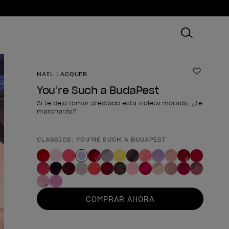
NAIL LACQUER
Añadir 
You’re Such a BudaPest
Si te dejo tomar prestado esta violeta morada, ¿te
marcharás?
CLASSICS: YOU’RE SUCH A BUDAPEST
Forma del producto
COMPRAR AHORA