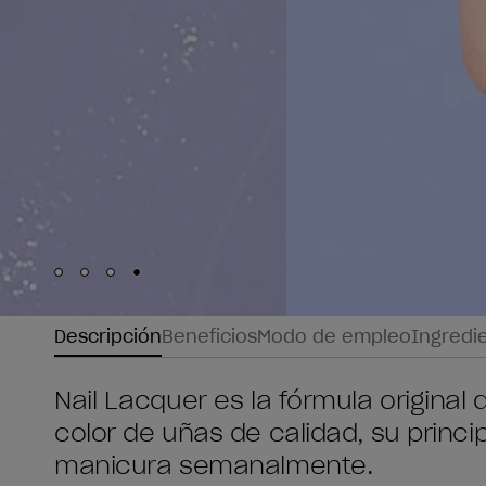
Skip to slide
Skip to slide
Skip to slide
Skip to slide
1
2
3
4
Descripción
Beneficios
Modo de empleo
Ingredi
Nail Lacquer es la fórmula original
color de uñas de calidad, su princip
manicura semanalmente.