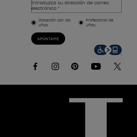
Introduzca su dirección de correo
electrónico *
Tipo de cliente
Obsesión por las
Profesional de
uñas
uñas
APÚNTAME
facebook
instagram
pinterest
youtube
twitter