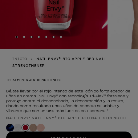
Skip to slide
Skip to slide
Skip to slide
Skip to slide
Skip to slide
1
Skip to slide
2
Skip to slide
3
4
5
6
7
INICIO
NAIL ENVY® BIG APPLE RED NAIL
STRENGTHENER
TREATMENTS & STRENGTHENERS
Déjate llevar por el rojo intenso de este icónico fortalecedor de
uñas en crema. Nail Envy® con tecnología Tri-Flex™ fortalece y
protege contra el desconchado, la descamación y la rotura,
dando como resultado unas uñas de aspecto saludable y
vibrante que son un 95% más fuertes en 1 semana.*
NAIL ENVY: NAIL ENVY® BIG APPLE RED NAIL STRENGTHENER
Forma del producto
COMPRAR AHORA