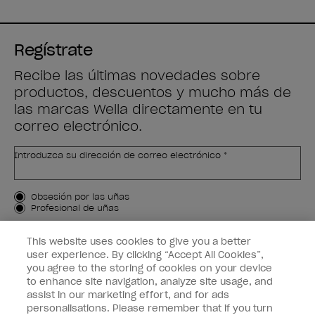
Regístrate
Recibe las últimas novedades sobre
productos, descuentos y mucho más de
las marcas Wella directamente en tu
correo electrónico.
Introduzca su dirección de correo electrónico *
Tipo de cliente
Obsesión por las uñas
Profesional de uñas
APÚNTAME
This website uses cookies to give you a better
user experience. By clicking “Accept All Cookies”,
Customer Information
you agree to the storing of cookies on your device
to enhance site navigation, analyze site usage, and
Connect with OPI
assist in our marketing effort, and for ads
personalisations. Please remember that if you turn