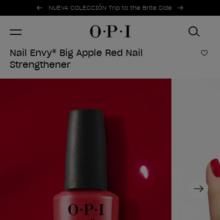
Ofertas promocionales
Item 1 of 2
NUEVA COLECCIÓN Trip to the Brite Side
Nail Envy® Big Apple Red Nail
Añad
Strengthener
Next