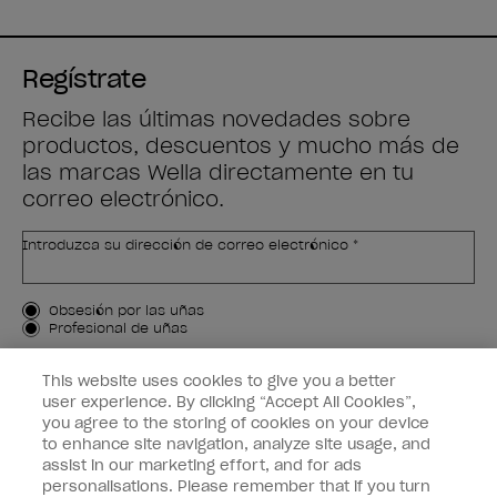
Regístrate
Recibe las últimas novedades sobre
productos, descuentos y mucho más de
las marcas Wella directamente en tu
correo electrónico.
Introduzca su dirección de correo electrónico *
Tipo de cliente
Obsesión por las uñas
Profesional de uñas
APÚNTAME
This website uses cookies to give you a better
user experience. By clicking “Accept All Cookies”,
Customer Information
you agree to the storing of cookies on your device
to enhance site navigation, analyze site usage, and
Connect with OPI
assist in our marketing effort, and for ads
personalisations. Please remember that if you turn