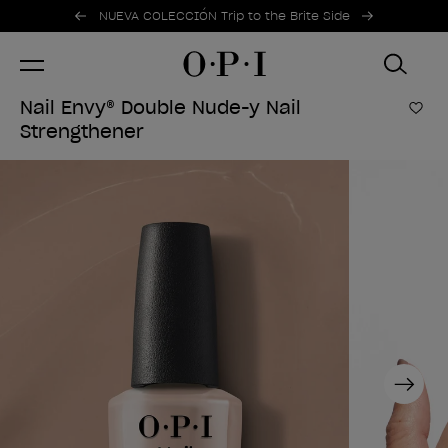
Ofertas promocionales
Item 1 of 2
NUEVA COLECCIÓN Trip to the Brite Side
Nail Envy® Double Nude-y Nail
Añad
Strengthener
Next