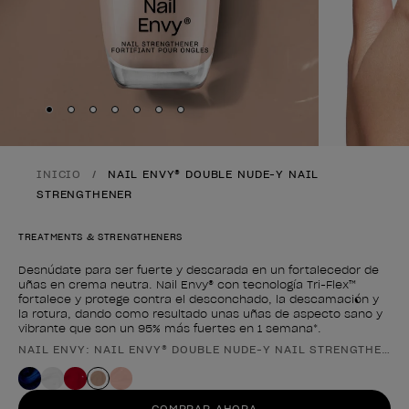
Skip to slide
Skip to slide
Skip to slide
Skip to slide
Skip to slide
1
Skip to slide
2
Skip to slide
3
4
5
6
7
INICIO
NAIL ENVY® DOUBLE NUDE-Y NAIL
STRENGTHENER
TREATMENTS & STRENGTHENERS
Desnúdate para ser fuerte y descarada en un fortalecedor de
uñas en crema neutra. Nail Envy® con tecnología Tri-Flex™
fortalece y protege contra el desconchado, la descamación y
la rotura, dando como resultado unas uñas de aspecto sano y
vibrante que son un 95% más fuertes en 1 semana*.
NAIL ENVY: NAIL ENVY® DOUBLE NUDE-Y NAIL STRENGTHENER
Forma del producto
COMPRAR AHORA