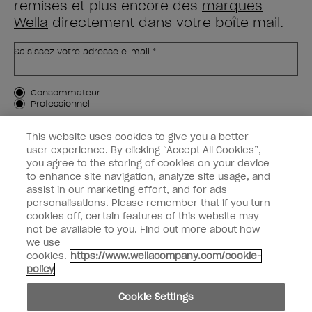
remises et plus encore des
marques
Wella
directement dans votre boîte mail.
Saisissez votre adresse e-mail *
Type de client
Consommateur
Professionnel
M'INSCRIRE
This website uses cookies to give you a better
user experience. By clicking “Accept All Cookies”,
Informations clients
you agree to the storing of cookies on your device
to enhance site navigation, analyze site usage, and
OPI & vous
assist in our marketing effort, and for ads
personalisations. Please remember that if you turn
cookies off, certain features of this website may
not be available to you. Find out more about how
we use
cookies.
https://www.wellacompany.com/cookie-
instagram
facebook
policy
Paramètres des cookies
Cookie Settings