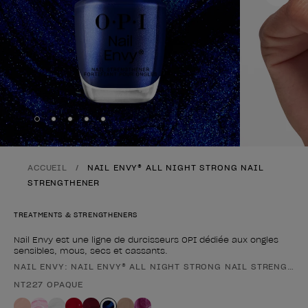
Skip to slide
Skip to slide
Skip to slide
Skip to slide
Skip to slide
1
2
3
4
5
ACCUEIL
NAIL ENVY® ALL NIGHT STRONG NAIL
STRENGTHENER
TREATMENTS & STRENGTHENERS
Nail Envy est une ligne de durcisseurs OPI dédiée aux ongles
sensibles, mous, secs et cassants.
NAIL ENVY: NAIL ENVY® ALL NIGHT STRONG NAIL STRENGTHE
Forme du produit
NT227 OPAQUE