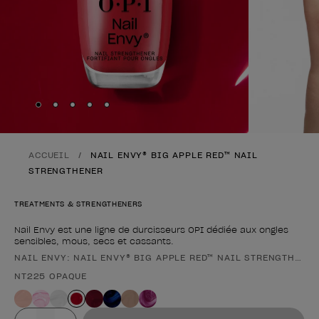
Skip to slide
Skip to slide
Skip to slide
Skip to slide
Skip to slide
1
2
3
4
5
ACCUEIL
NAIL ENVY® BIG APPLE RED™ NAIL
STRENGTHENER
TREATMENTS & STRENGTHENERS
Nail Envy est une ligne de durcisseurs OPI dédiée aux ongles
sensibles, mous, secs et cassants.
NAIL ENVY: NAIL ENVY® BIG APPLE RED™ NAIL STRENGTHENE
Forme du produit
NT225 OPAQUE
Valeur