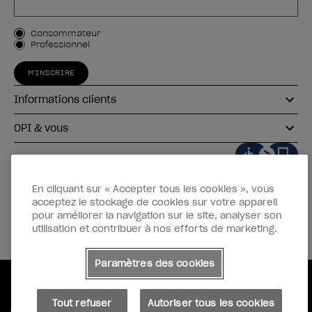
Type de client
Consommateur
Professionnel
M'INSCRIRE
Informations clients
OPI & vous
En cliquant sur « Accepter tous les cookies », vous
acceptez le stockage de cookies sur votre appareil
instagram
facebook
pour améliorer la navigation sur le site, analyser son
utilisation et contribuer à nos efforts de marketing.
Paramètres des cookies
Copyright 2026, Wella Operations US LLC. Tous droits réservés.
Paramètres des cookies
Tout refuser
Autoriser tous les cookies