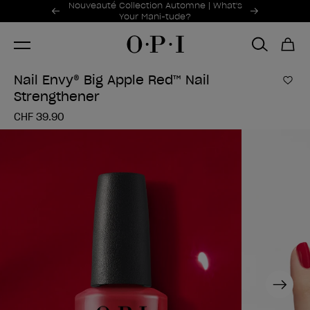
Offres promotionnelles
Nouveauté Collection Automne | What's
Item 1 of 2
Your Mani-tude?
Nail Envy® Big Apple Red™ Nail
Ajou
Strengthener
CHF 39.90
Next