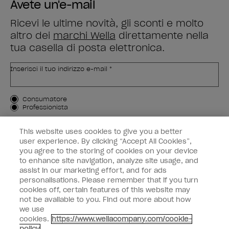
Avete un'e-mail
Ricevi le ultime novità, gli sconti e molto
altro dei
marchi Wella
direttamente nella
tua casella di posta elettronica.
Inserisci il tuo indirizzo e-mail *
Tipo di cliente
Consumatore
Professionista
ISCRIVIMI
This website uses cookies to give you a better
user experience. By clicking “Accept All Cookies”,
Informazioni per i clienti
you agree to the storing of cookies on your device
to enhance site navigation, analyze site usage, and
OPI & voi
assist in our marketing effort, and for ads
personalisations. Please remember that if you turn
cookies off, certain features of this website may
not be available to you. Find out more about how
we use
cookies.
https://www.wellacompany.com/cookie-
instagram
facebook
policy