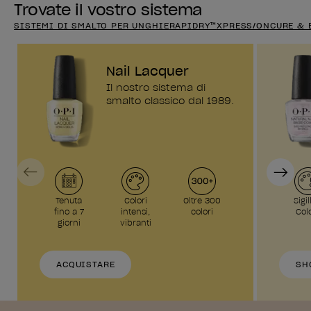
Trovate il vostro sistema
SISTEMI DI SMALTO PER UNGHIE
RAPIDRY™
XPRESS/ON
CURE & 
Nail Lacquer
Il nostro sistema di
smalto classico dal 1989.
Previous
Next
Tenuta
Colori
Oltre 300
Sigil
fino a 7
intensi,
colori
Col
giorni
vibranti
ACQUISTARE
SH