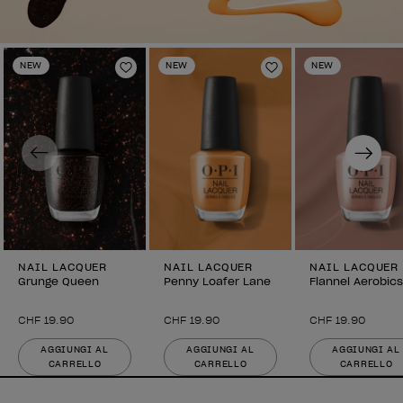
NEW
NEW
NEW
Aggiungi alla lista dei desideri
Aggiungi alla list
Previous
Next
NAIL LACQUER
NAIL LACQUER
NAIL LACQUER
Grunge Queen
Penny Loafer Lane
Flannel Aerobics
CHF 19.90
CHF 19.90
CHF 19.90
AGGIUNGI AL
AGGIUNGI AL
AGGIUNGI AL
CARRELLO
CARRELLO
CARRELLO